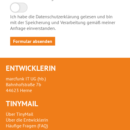
Ich habe die Datenschutzerklärung gelesen und bin
mit der Speicherung und Verarbeitung gemäß meiner
Anfrage einverstanden.
Formular absenden
ENTWICKLERIN
marcfunk IT UG (hb.)
Bahnhofstraße 7b
44623 Herne
TINYMAIL
Über TinyMail
Über die Entwicklerin
Häufige Fragen (FAQ)