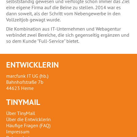
selbstständig gewesen und verfolgte schon immer das Ziel
eine eigene Firma auf die Beine zu stellen. 2014 war es
dann soweit, als der Schritt vom Nebengewerbe in den
Vollzeitjob gewagt wurde.
Die Kombination aus IT-Unternehmen und Webagentur
verbindet zwei Bereiche, die sich gegenseitig ergänzen und
so dem Kunde "Full-Service" bietet.
ENTWICKLERIN
marcfunk IT UG (hb.)
Bahnhofstraße 7b
44623 Herne
TINYMAIL
Über TinyMail
Über die Entwicklerin
Häufige Fragen (FAQ)
Impressum